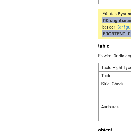
Für das
Syste
l10n.rightsm
bei der
Konfigu
FRONTEND_R
table
Es wird für die a
Table Right Typ
Table
Strict Check
Attributes
object