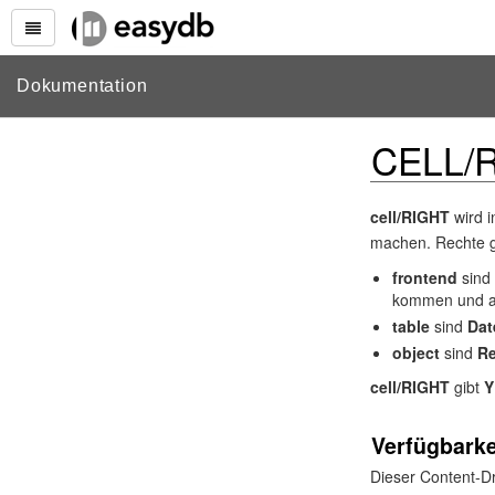
Dokumentation
CELL/
cell/RIGHT
wird 
machen. Rechte gi
frontend
sind
kommen und a
table
sind
Dat
object
sind
Re
cell/RIGHT
gibt
Y
Verfügbarke
Dieser Content-Dr