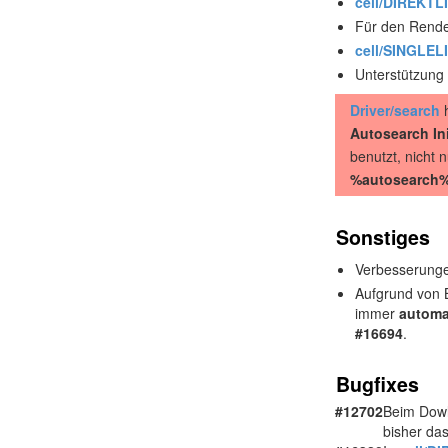
cell/DIREKTL
Für den Rend
cell/SINGLEL
Unterstützung
Driver/search
h
Autosearch In
benutzt, nicht 
%autosearch
Sonstiges
Verbesserung
Aufgrund von B
immer
automa
#16694
.
Bugfixes
#12702
Beim Dowl
bisher das